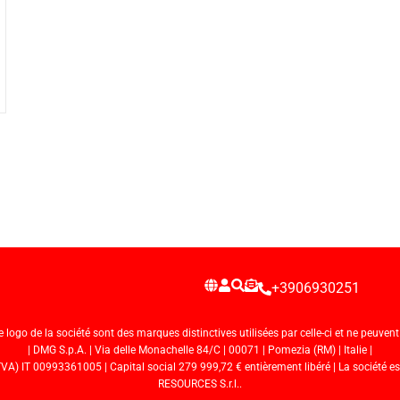
+3906930251
ogo de la société sont des marques distinctives utilisées par celle-ci et ne peuvent ê
| DMG S.p.A. | Via delle Monachelle 84/C | 00071 | Pomezia (RM) | Italie |
 IT 00993361005 | Capital social 279 999,72 € entièrement libéré | La société es
RESOURCES S.r.l..