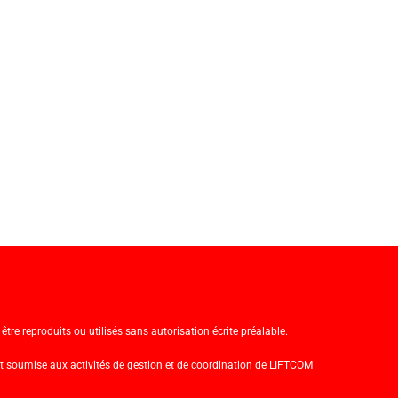
tre reproduits ou utilisés sans autorisation écrite préalable.
t soumise aux activités de gestion et de coordination de LIFTCOM