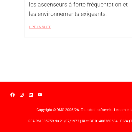
les ascenseurs à forte fréquentation et
les environnements exigeants.
LIRE LA SUITE
Copyright © DMG 2006/26. Tous droits réservés. Le nom et le l
REA RM 385759 du 21/07/1973 | RI et CF 01406360584 | PIVA (TVA)