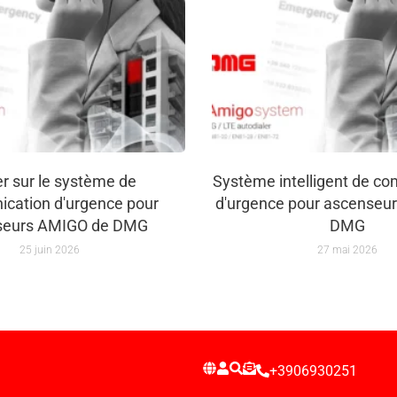
er sur le système de
Système intelligent de c
cation d'urgence pour
d'urgence pour ascenseu
seurs AMIGO de DMG
DMG
25 juin 2026
27 mai 2026
+3906930251