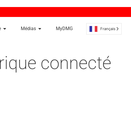
e
Médias
MyDMG
Français
rique connecté