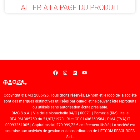
ALLER À LA PAGE DU PRODUIT
Copyright © DMG 2006/26. Tous droits réservés. Le nom et le logo de la société
sont des marques distinctives utilisées par celle-ci et ne peuvent être reproduits
ou utilisés sans autorisation écrite préalable.
| DMG S.p.A. | Via delle Monachelle 84/C | 00071 | Pomezia (RM) | Italie |
REA RM 385759 du 21/07/1973 | RI et CF 01406360584 | PIVA (TVA) IT
00993361005 | Capital social 279 999,72 € entièrement libéré | La société est
soumise aux activités de gestion et de coordination de LIFTCOM RESOURCES
S.r.l..