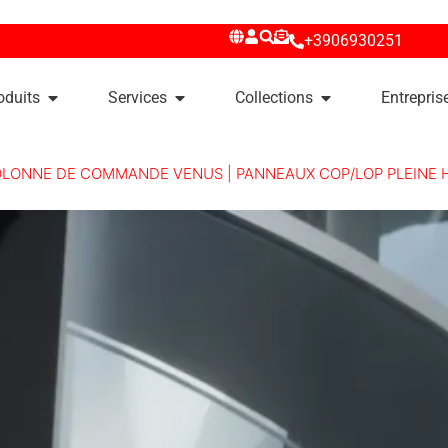
+3906930251
oduits
Services
Collections
Entrepris
LONNE DE COMMANDE VENUS | PANNEAUX COP/LOP PLEINE 