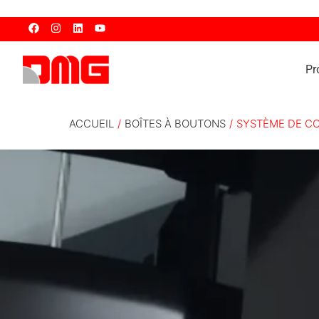
Pr
ACCUEIL
/
BOÎTES À BOUTONS
/
SYSTÈME DE CO