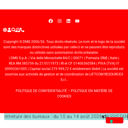
Copyright © DMG 2006/26. Tous droits réservés. Le nom et le logo de la société
sont des marques distinctives utilisées par celle-ci et ne peuvent être reproduits
ou utilisés sans autorisation écrite préalable.
| DMG S.p.A. | Via delle Monachelle 84/C | 00071 | Pomezia (RM) | Italie |
REA RM 385759 du 21/07/1973 | RI et CF 01406360584 | PIVA (TVA) IT
00993361005 | Capital social 279 999,72 € entièrement libéré | La société est
soumise aux activités de gestion et de coordination de LIFTCOM RESOURCES
S.r.l..
POLITIQUE DE CONFIDENTIALITÉ
–
POLITIQUE EN MATIÈRE DE
COOKIES
 fermeture des bureaux : du 10 au 14 août 2026
ASSISTANC