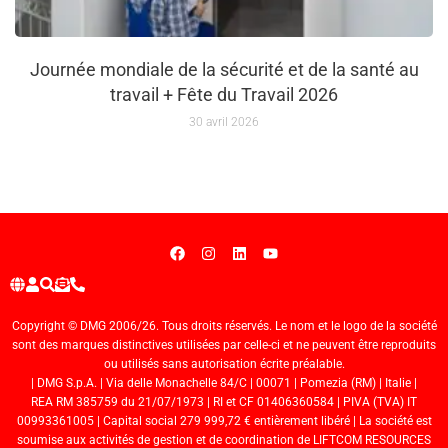
Journée mondiale de la sécurité et de la santé au
travail + Fête du Travail 2026
30 avril 2026
Copyright © DMG 2006/26. Tous droits réservés. Le nom et le logo de la société
sont des marques distinctives utilisées par celle-ci et ne peuvent être reproduits
ou utilisés sans autorisation écrite préalable.
| DMG S.p.A. | Via delle Monachelle 84/C | 00071 | Pomezia (RM) | Italie |
REA RM 385759 du 21/07/1973 | RI et CF 01406360584 | PIVA (TVA) IT
00993361005 | Capital social 279 999,72 € entièrement libéré | La société est
soumise aux activités de gestion et de coordination de LIFTCOM RESOURCES