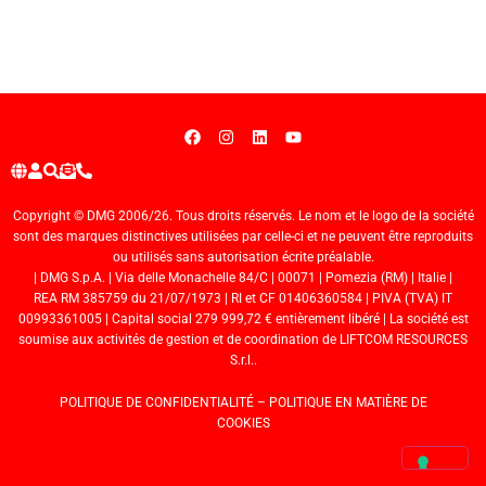
Copyright © DMG 2006/26. Tous droits réservés. Le nom et le logo de la société
sont des marques distinctives utilisées par celle-ci et ne peuvent être reproduits
ou utilisés sans autorisation écrite préalable.
| DMG S.p.A. | Via delle Monachelle 84/C | 00071 | Pomezia (RM) | Italie |
REA RM 385759 du 21/07/1973 | RI et CF 01406360584 | PIVA (TVA) IT
00993361005 | Capital social 279 999,72 € entièrement libéré | La société est
soumise aux activités de gestion et de coordination de LIFTCOM RESOURCES
S.r.l..
POLITIQUE DE CONFIDENTIALITÉ
–
POLITIQUE EN MATIÈRE DE
COOKIES