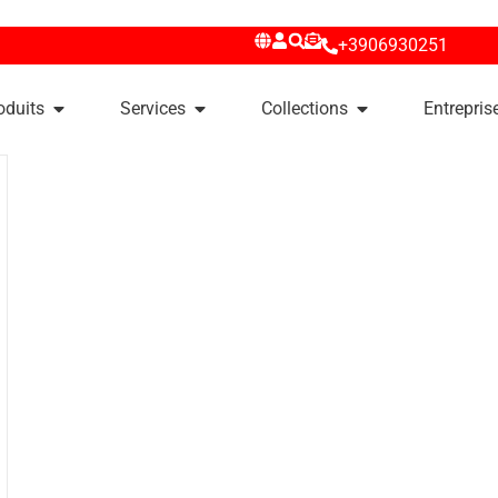
+3906930251
oduits
Services
Collections
Entrepris