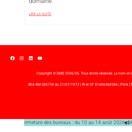
domaine.
LIRE LA SUITE
Copyright © DMG 2006/26. Tous droits réservés. Le nom et le l
REA RM 385759 du 21/07/1973 | RI et CF 01406360584 | PIVA (TVA)
Dates de fermeture des bureaux : du 10 au 14 août 2026
A