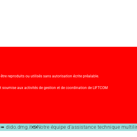
tre reproduits ou utilisés sans autorisation écrite préalable.
t soumise aux activités de gestion et de coordination de LIFTCOM
➠ dido.dmg.it
Notre équipe d'assistance technique multili