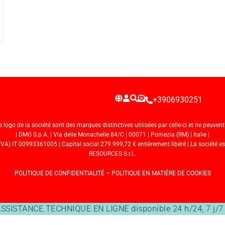
+3906930251
ogo de la société sont des marques distinctives utilisées par celle-ci et ne peuvent ê
| DMG S.p.A. | Via delle Monachelle 84/C | 00071 | Pomezia (RM) | Italie |
 IT 00993361005 | Capital social 279 999,72 € entièrement libéré | La société es
RESOURCES S.r.l..
POLITIQUE DE CONFIDENTIALITÉ
–
POLITIQUE EN MATIÈRE DE COOKIES
SSISTANCE TECHNIQUE EN LIGNE disponible 24 h/24, 7 j/7 