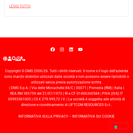
LEGGI TUTTO
Copyright © DMG 2006/26. Tutti i diritti riservati. Il nome e il logo dell'azienda
sono marchi distintivi utilizzati dalla società e non possono essere riprodotti o
utilizzati senza previa autorizzazione scritta.
| DMG S.p.A. | Via delle Monachelle 84/C | 00071 | Pomezia (RM) | Italia |
REA RM 385759 del 21/07/1973 | RI e CF 01406360584 | PIVA (IVA) IT
00993361005 | CS € 279.999,72 I.V. | La società è soggetta alle attività di
direzione e coordinamento di LIFTCOM RESOURCES S.r.l..
INFORMATIVA SULLA PRIVACY
–
INFORMATIVA SUI COOKIE