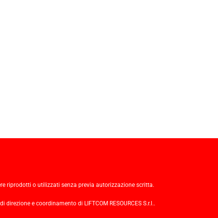
re riprodotti o utilizzati senza previa autorizzazione scritta.
 di direzione e coordinamento di LIFTCOM RESOURCES S.r.l..