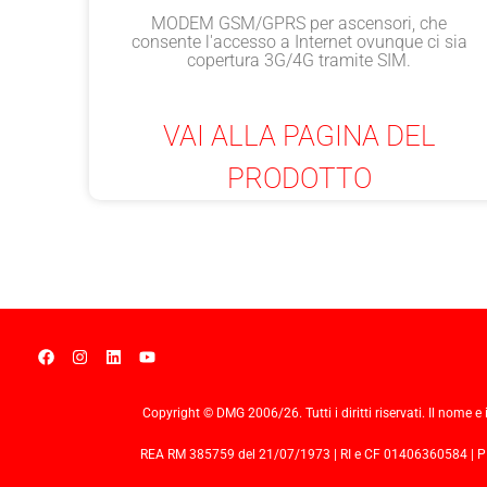
MODEM GSM/GPRS per ascensori, che
consente l'accesso a Internet ovunque ci sia
copertura 3G/4G tramite SIM.
VAI ALLA PAGINA DEL
PRODOTTO
Copyright © DMG 2006/26. Tutti i diritti riservati. Il nome e 
REA RM 385759 del 21/07/1973 | RI e CF 01406360584 | PIVA