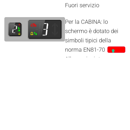
Fuori servizio
Per la CABINA: lo
schermo è dotato dei
simboli tipici della
norma EN81-70
Allarme inviato,
Comunicazione
stabilita, Sovraccarico.
RETROFIT DI DISPLAY ESISTENTI
Il Banksy è progettato per adattarsi agli scassi
di alcuni dei display più venduti della DMG.