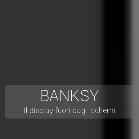
BANKSY
Il display fuori dagli schemi