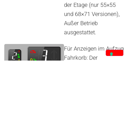
der Etage (nur 55×55
und 68×71 Versionen),
Außer Betrieb
ausgestattet.
Für Anzeigen im Aufzug
Fahrkorb: Der
Bildschirm ist mit den
typischen EN81-70-
Symbolen Alarm
gesendet,
Kommunikation
hergestellt, Überlast
ausgestattet.