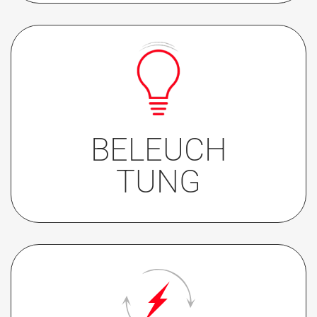
EINFACHE BELEUCHTUNG
rot oder blau
auf Edelstahl- oder weißen Tasten
BELEUCH
DOPPELTE BELEUCHTUNG nur für
schwarze Tasten erhältlich (und auf
TUNG
Anfrage)