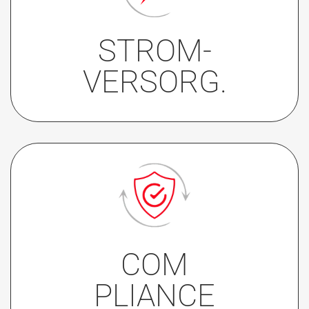
• nicht beleuchtet
• 12 V
STROM-
• 24 V
VERSORG.
• EN81-70
• EN81-71 Klasse 1
COM
• IP54
PLIANCE