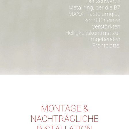
Der schwarze
Metallring, der die B7
MAXXI Taste umgibt,
sorgt für einen
verstärkten
Helligkeitskontrast zur
umgebenden
Frontplatte.
MONTAGE &
NACHTRÄGLICHE