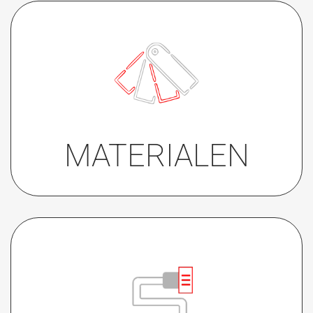
• Edelstahl
• Weiß
• Gold-PVD (für Alarmknopf)
• Schwarz-PVD auf Anfrage
MATERIALEN
• Schraubklemmen