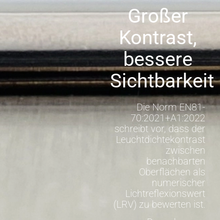
Großer
Kontrast,
bessere
Sichtbarkeit
Die Norm EN81-
70:2021+A1:2022
schreibt vor, dass der
Leuchtdichtekontrast
zwischen
benachbarten
Oberflächen als
numerischer
Lichtreflexionswert
(LRV) zu bewerten ist.