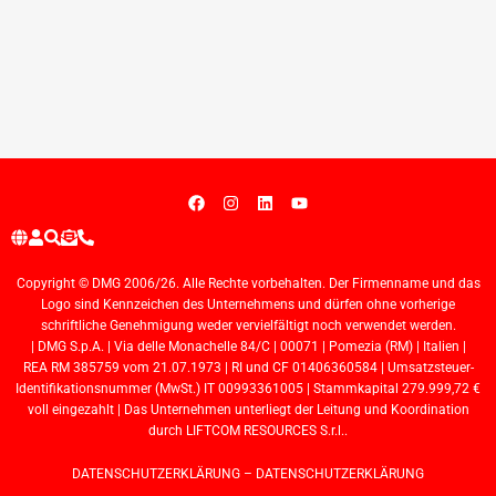
Copyright © DMG 2006/26. Alle Rechte vorbehalten. Der Firmenname und das
Logo sind Kennzeichen des Unternehmens und dürfen ohne vorherige
schriftliche Genehmigung weder vervielfältigt noch verwendet werden.
| DMG S.p.A. | Via delle Monachelle 84/C | 00071 | Pomezia (RM) | Italien |
REA RM 385759 vom 21.07.1973 | RI und CF 01406360584 | Umsatzsteuer-
Identifikationsnummer (MwSt.) IT 00993361005 | Stammkapital 279.999,72 €
voll eingezahlt | Das Unternehmen unterliegt der Leitung und Koordination
durch LIFTCOM RESOURCES S.r.l..
DATENSCHUTZERKLÄRUNG
–
DATENSCHUTZERKLÄRUNG