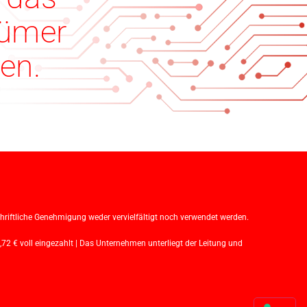
tümer
en.
iftliche Genehmigung weder vervielfältigt noch verwendet werden.
€ voll eingezahlt | Das Unternehmen unterliegt der Leitung und