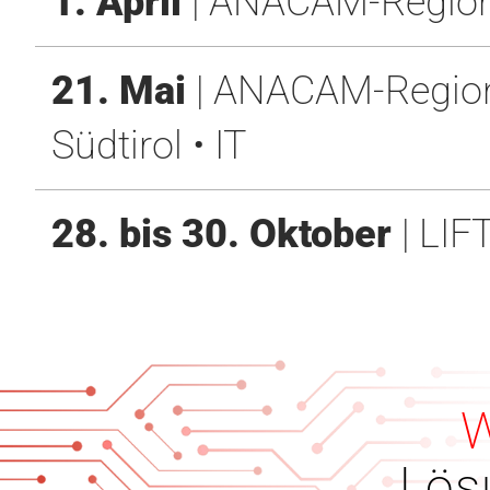
1. April
| ANACAM-Regional
21. Mai
| ANACAM-Regional
Südtirol • IT
28. bis 30. Oktober
| LIF
W
Lös