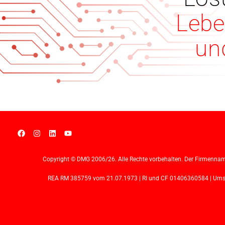
Lebe
un
Copyright © DMG 2006/26. Alle Rechte vorbehalten. Der Firmennam
REA RM 385759 vom 21.07.1973 | RI und CF 01406360584 | Umsatz