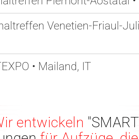
treffen Piemont-Aostatal • 
treffen Venetien-Friaul-Juli
TEXPO • Mailand, IT
ir entwickeln
"SMART
ungen
für Aufzüge, di