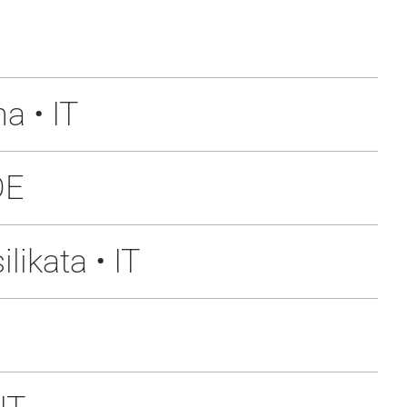
a • IT
DE
ikata • IT