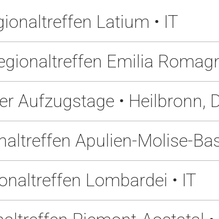
naltreffen Latium • IT
ionaltreffen Emilia Romagn
er Aufzugstage • Heilbronn, 
treffen Apulien-Molise-Basil
altreffen Lombardei • IT