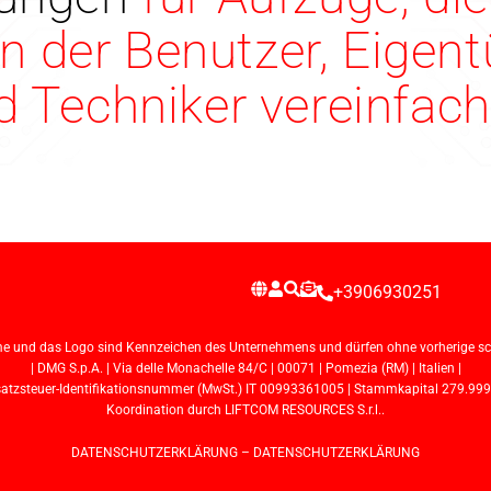
n der Benutzer, Eigen
d Techniker vereinfach
+3906930251
e und das Logo sind Kennzeichen des Unternehmens und dürfen ohne vorherige schr
| DMG S.p.A. | Via delle Monachelle 84/C | 00071 | Pomezia (RM) | Italien |
steuer-Identifikationsnummer (MwSt.) IT 00993361005 | Stammkapital 279.999,72 
Koordination durch LIFTCOM RESOURCES S.r.l..
DATENSCHUTZERKLÄRUNG
–
DATENSCHUTZERKLÄRUNG