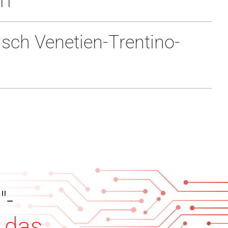
IT
sch Venetien-Trentino-
"-
e das