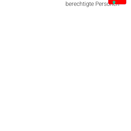
berechtigte Personen
sicher.
Zum Aktivieren der
Anrufe wird der Smart
Key einfach in das
Gehäuse der
Steuereinheit gesteckt.
Keine
Oberflächenberührung
mehr, keine Risiken
mehr!