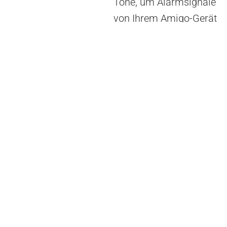
Töne, um Alarmsignale
von Ihrem Amigo-Gerät
zu programmieren oder
zu verwalten. Ihr
Amigo-Gerät ist durch
ein von Ihnen
gewähltes Passwort
geschützt. Es ist keine
Software-Installation
erforderlich!
WERKZEUGE