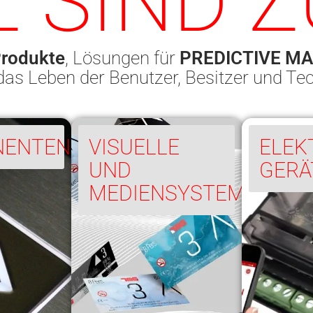
 SIND 
Produkte
, Lösungen für
PREDICTIVE M
 das Leben der Benutzer, Besitzer und Te
NENTEN
VISUELLE
ELEK
UND
GERÄ
MEDIENSYSTEME