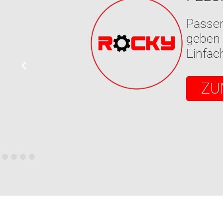
Testen
eine g
schnel
SC