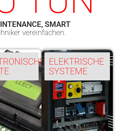
ZU TUN
AINTENANCE, SMART
chniker vereinfachen.
TRONISCHE
ELEKTRISCHE
TE
SYSTEME