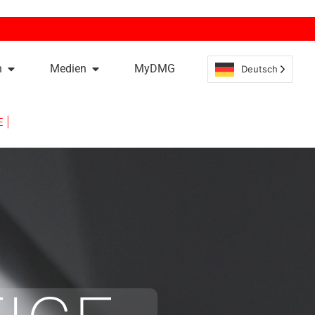
n
Medien
MyDMG
Deutsch
 |