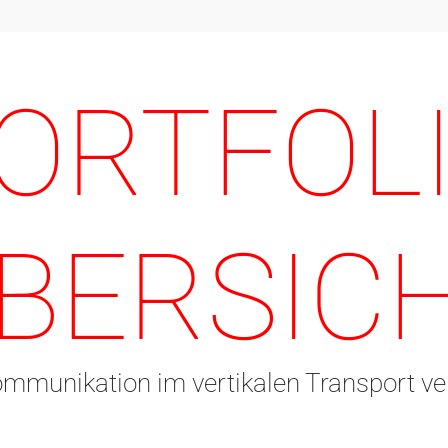
ORTFOL
BERSIC
ommunikation im vertikalen Transport ve