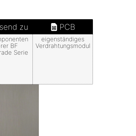
send zu
PCB
mponenten
eigenständiges
rer BF
Verdrahtungsmodul
ade Serie