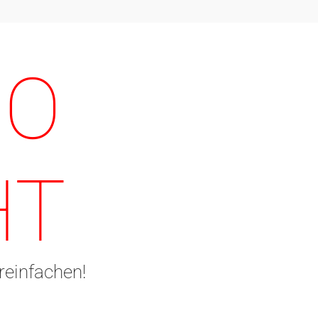
IO
HT
reinfachen!