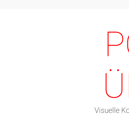
P
Ü
Visuelle K