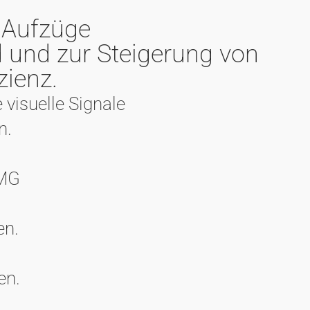
 Aufzüge
d und zur Steigerung von
zienz.
 visuelle Signale
n.
DMG
en.
en.