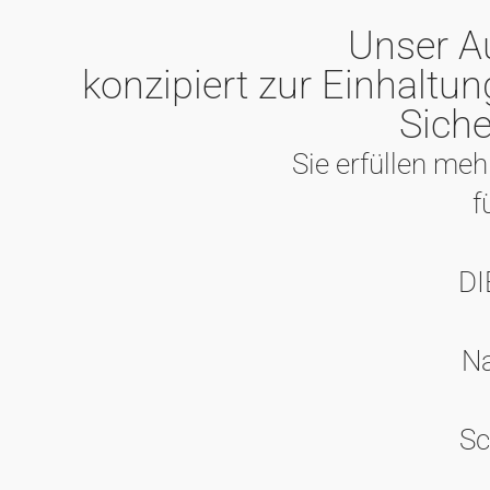
Unser A
konzipiert zur Einhaltu
Siche
Sie erfüllen meh
f
DI
Na
Sc