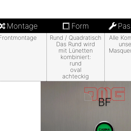
Montage
Form
Pas
Frontmontage
Rund / Quadratisch
Alle Ko
Das Rund wird
unse
mit Lünetten
Masquer
kombiniert:
rund
oval
achteckig