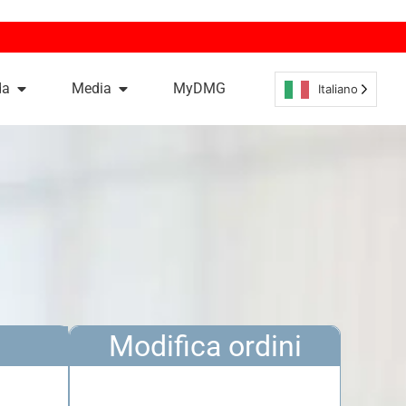
da
Media
MyDMG
Italiano
Modifica ordini
MODIFICHE
-mail!
Modificate la vostra richiesta