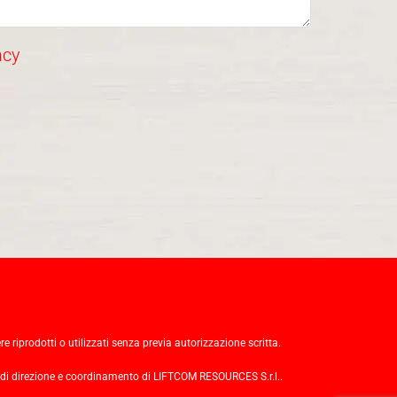
acy
re riprodotti o utilizzati senza previa autorizzazione scritta.
 di direzione e coordinamento di LIFTCOM RESOURCES S.r.l..