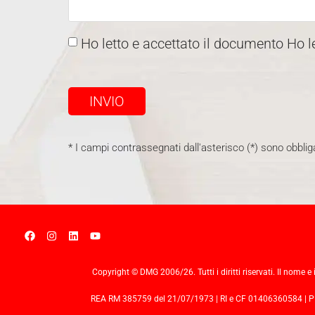
Ho letto e accettato il documento Ho l
INVIO
* I campi contrassegnati dall'asterisco (*) sono obbliga
Copyright © DMG 2006/26. Tutti i diritti riservati. Il nome e 
REA RM 385759 del 21/07/1973 | RI e CF 01406360584 | PIVA