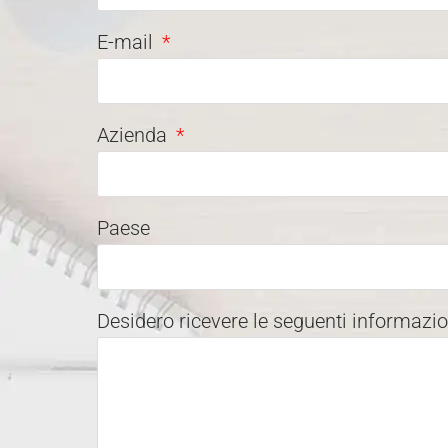
E-mail
Azienda
Paese
Desidero ricevere le seguenti informazi