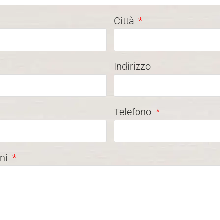
Città
Indirizzo
Telefono
oni