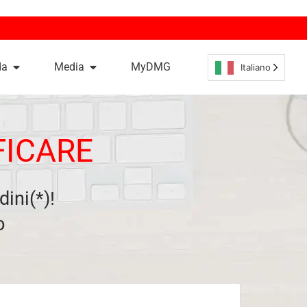
da
Media
MyDMG
Italiano
FICARE
dini(*)!
o