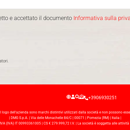
etto e accettato il documento
Informativa sulla priv
tori.
+3906930251
il logo dell'azienda sono marchi distintivi utilizzati dalla società e non possono esse
| DMG S.p.A. | Via delle Monachelle 84/C | 00071 | Pomezia (RM) | Italia |
 (IVA) IT 00993361005 | CS € 279.999,72 I.V. | La società è soggetta alle attività