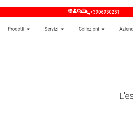
+3906930251
Prodotti
Servizi
Collezioni
Azien
L'e