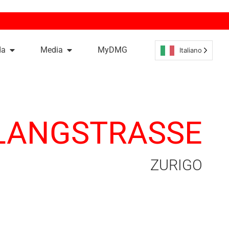
da
Media
MyDMG
Italiano
LANGSTRASSE
ZURIGO