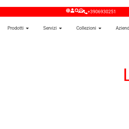
+3906930251
Prodotti
Servizi
Collezioni
Azien