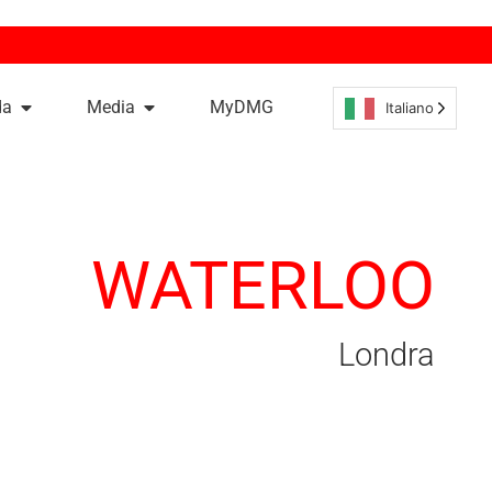
da
Media
MyDMG
Italiano
WATERLOO
Londra