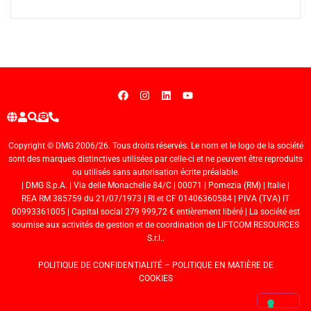
Copyright © DMG 2006/26. Tous droits réservés. Le nom et le logo de la société
sont des marques distinctives utilisées par celle-ci et ne peuvent être reproduits
ou utilisés sans autorisation écrite préalable.
| DMG S.p.A. | Via delle Monachelle 84/C | 00071 | Pomezia (RM) | Italie |
REA RM 385759 du 21/07/1973 | RI et CF 01406360584 | PIVA (TVA) IT
00993361005 | Capital social 279 999,72 € entièrement libéré | La société est
soumise aux activités de gestion et de coordination de LIFTCOM RESOURCES
S.r.l..
POLITIQUE DE CONFIDENTIALITÉ
–
POLITIQUE EN MATIÈRE DE
COOKIES