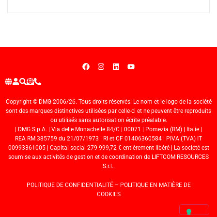
Copyright © DMG 2006/26. Tous droits réservés. Le nom et le logo de la société
sont des marques distinctives utilisées par celle-ci et ne peuvent être reproduits
ou utilisés sans autorisation écrite préalable.
| DMG S.p.A. | Via delle Monachelle 84/C | 00071 | Pomezia (RM) | Italie |
REA RM 385759 du 21/07/1973 | RI et CF 01406360584 | PIVA (TVA) IT
00993361005 | Capital social 279 999,72 € entièrement libéré | La société est
soumise aux activités de gestion et de coordination de LIFTCOM RESOURCES
S.r.l..
POLITIQUE DE CONFIDENTIALITÉ
–
POLITIQUE EN MATIÈRE DE
COOKIES