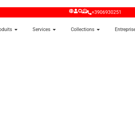
+3906930251
oduits
Services
Collections
Entrepris