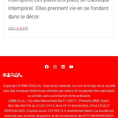
intemporel. Elles prennent vie en se fondant
dans le décor.
LIRE LA SUITE
Copyright © DMG 2006/26. Tous droits réservés. Le nom et le logo de la société
sont des marques distinctives utilisées par celle-ci et ne peuvent être reproduits
ou utilisés sans autorisation écrite préalable.
| DMG S.p.A. | Via delle Monachelle 84/C | 00071 | Pomezia (RM) | Italie |
REA RM 385759 du 21/07/1973 | RI et CF 01406360584 | PIVA (TVA) IT
00993361005 | Capital social 279 999,72 € entièrement libéré | La société est
soumise aux activités de gestion et de coordination de LIFTCOM RESOURCES