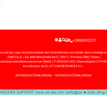
+3906930251
e und das Logo sind Kennzeichen des Unternehmens und dürfen ohne vorherige schr
| DMG S.p.A. | Via delle Monachelle 84/C | 00071 | Pomezia (RM) | Italien |
steuer-Identifikationsnummer (MwSt.) IT 00993361005 | Stammkapital 279.999,72 
Koordination durch LIFTCOM RESOURCES S.r.l..
DATENSCHUTZERKLÄRUNG
–
DATENSCHUTZERKLÄRUNG
SCHER SUPPORT rund um die Uhr verfügbar ➠ dido.dmg.it