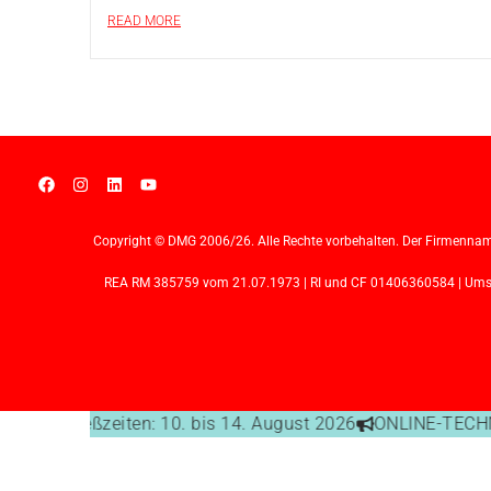
READ MORE
Copyright © DMG 2006/26. Alle Rechte vorbehalten. Der Firmennam
REA RM 385759 vom 21.07.1973 | RI und CF 01406360584 | Umsatz
Büro-Schließzeiten: 10. bis 14. August 2026
ONLINE-TECHNI