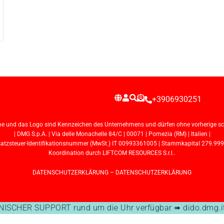
+3906930251
e und das Logo sind Kennzeichen des Unternehmens und dürfen ohne vorherige schr
| DMG S.p.A. | Via delle Monachelle 84/C | 00071 | Pomezia (RM) | Italien |
steuer-Identifikationsnummer (MwSt.) IT 00993361005 | Stammkapital 279.999,72 
Koordination durch LIFTCOM RESOURCES S.r.l..
DATENSCHUTZERKLÄRUNG
–
DATENSCHUTZERKLÄRUNG
SCHER SUPPORT rund um die Uhr verfügbar ➠ dido.dmg.it