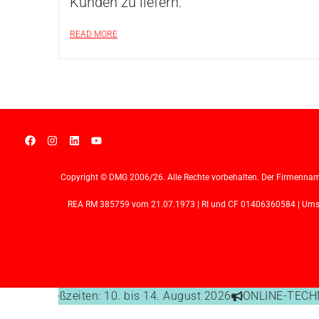
Kunden zu liefern.
READ MORE
Copyright © DMG 2006/26. Alle Rechte vorbehalten. Der Firmennam
REA RM 385759 vom 21.07.1973 | RI und CF 01406360584 | Umsatz
Büro-Schließzeiten: 10. bis 14. August 2026
ONLINE-TECHNI