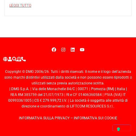
LEGGI TUTTO
Copyright © DMG 2006/26. Tutti i diritti riservati. Il nome e il logo dell'azienda
sono marchi distintivi utilizzati dalla società e non possono essere riprodotti o
utilizzati senza previa autorizzazione scritta.
| DMG S.p.A. | Via delle Monachelle 84/C | 00071 | Pomezia (RM) | Italia |
REA RM 385759 del 21/07/1973 | RI e CF 01406360584 | PIVA (IVA) IT
00993361005 | CS € 279.999,72 I.V. | La società è soggetta alle attività di
direzione e coordinamento di LIFTCOM RESOURCES S.r.l..
INFORMATIVA SULLA PRIVACY
–
INFORMATIVA SUI COOKIE