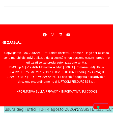
Copyright © DMG 2006/26. Tutti i diritti riservati. Il nome e il logo dell'azienda
sono marchi distintivi utilizzati dalla società e non possono essere riprodotti o
utilizzati senza previa autorizzazione scritta.
| DMG S.p.A. | Via delle Monachelle 84/C | 00071 | Pomezia (RM) | Italia |
REA RM 385759 del 21/07/1973 | RI e CF 01406360584 | PIVA (IVA) IT
00993361005 | CS € 279.999,72 I.V. | La società è soggetta alle attività di
direzione e coordinamento di LIFTCOM RESOURCES S.r.l..
INFORMATIVA SULLA PRIVACY
–
INFORMATIVA SUI COOKIE
chiusura degli uffici: 10-14 agosto 2026
ASSISTENZA TECNIC