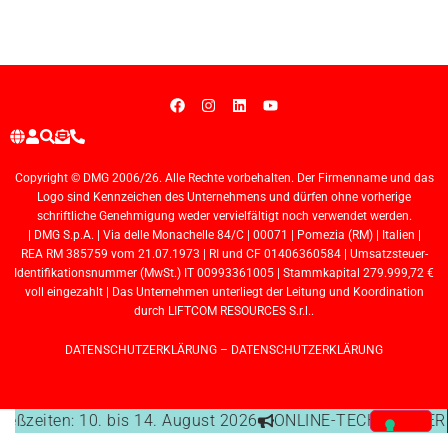
Copyright © DMG 2006/26. Alle Rechte vorbehalten. Der Firmenname und das
Logo sind Kennzeichen des Unternehmens und dürfen ohne vorherige
schriftliche Genehmigung weder vervielfältigt noch verwendet werden.
| DMG S.p.A. | Via delle Monachelle 84/C | 00071 | Pomezia (RM) | Italien |
REA RM 385759 vom 21.07.1973 | RI und CF 01406360584 | Umsatzsteuer-
Identifikationsnummer (MwSt.) IT 00993361005 | Stammkapital 279.999,72 €
voll eingezahlt | Das Unternehmen unterliegt der Leitung und Koordination
durch LIFTCOM RESOURCES S.r.l..
DATENSCHUTZERKLÄRUNG
–
DATENSCHUTZERKLÄRUNG
ießzeiten: 10. bis 14. August 2026
ONLINE-TECHNISCHER S