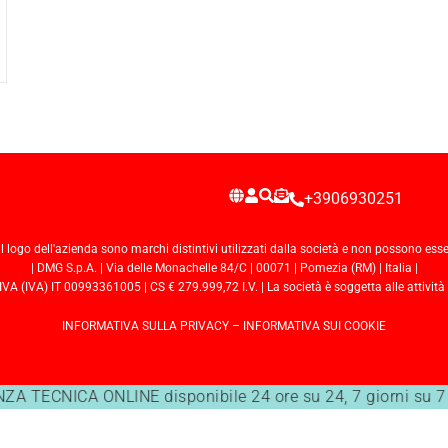
+3906930251
il logo dell'azienda sono marchi distintivi utilizzati dalla società e non possono esse
| DMG S.p.A. | Via delle Monachelle 84/C | 00071 | Pomezia (RM) | Italia |
 (IVA) IT 00993361005 | CS € 279.999,72 I.V. | La società è soggetta alle attività
INFORMATIVA SULLA PRIVACY
–
INFORMATIVA SUI COOKIE
A TECNICA ONLINE disponibile 24 ore su 24, 7 giorni su 7 