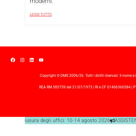
moderni.
LEGGI TUTTO
Copyright © DMG 2006/26. Tutti i diritti riservati. Il nome e 
REA RM 385759 del 21/07/1973 | RI e CF 01406360584 | PIVA
Date di chiusura degli uffici: 10-14 agosto 2026
ASSISTENZ