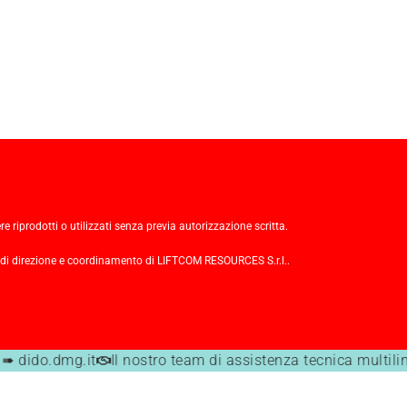
re riprodotti o utilizzati senza previa autorizzazione scritta.
 di direzione e coordinamento di LIFTCOM RESOURCES S.r.l..
➠ dido.dmg.it
Il nostro team di assistenza tecnica multili