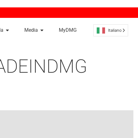
da
Media
MyDMG
Italiano
#MADEINDMG