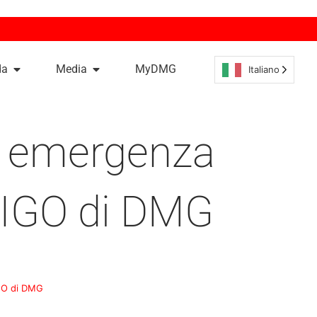
da
Media
MyDMG
Italiano
i emergenza
AMIGO di DMG
IGO di DMG