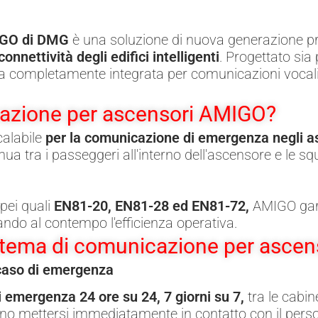
MIGO di DMG
è una soluzione di nuova generazione pr
nnettività degli edifici intelligenti
. Progettato sia 
mpletamente integrata per comunicazioni vocali affi
icazione per ascensori AMIGO?
alabile
per la comunicazione di emergenza negli a
a tra i passeggeri all'interno dell'ascensore e le squ
pei quali
EN81-20, EN81-28 ed EN81-72,
AMIGO gara
ando al contempo l'efficienza operativa.
 sistema di comunicazione per asce
n caso di emergenza
emergenza 24 ore su 24, 7 giorni su 7,
tra le cabin
no mettersi immediatamente in contatto con il pers