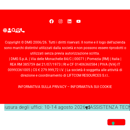
Copyright © DMG 2006/26. Tutti i diritti riservati. Il nome e il logo dell'azienda
sono marchi distintivi utilizzati dalla società e non possono essere riprodotti o
utilizzati senza previa autorizzazione scritta.
| DMG S.p.A. | Via delle Monachelle 84/C | 00071 | Pomezia (RM) | Italia |
REA RM 385759 del 21/07/1973 | RI e CF 01406360584 | PIVA (IVA) IT
00993361005 | CS € 279.999,72 I.V. | La società è soggetta alle attività di
direzione e coordinamento di LIFTCOM RESOURCES S.r.l..
INFORMATIVA SULLA PRIVACY
–
INFORMATIVA SUI COOKIE
chiusura degli uffici: 10-14 agosto 2026
ASSISTENZA TECNIC