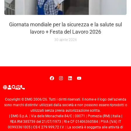
Giornata mondiale per la sicurezza e la salute sul
lavoro + Festa del Lavoro 2026
30 aprile 2026
Copyright © DMG 2006/26. Tutti i diritti riservati. Il nome e il logo dell'azienda
sono marchi distintivi utilizzati dalla società e non possono essere riprodotti o
utilizzati senza previa autorizzazione scritta.
| DMG S.p.A. | Via delle Monachelle 84/C | 00071 | Pomezia (RM) | Italia |
REA RM 385759 del 21/07/1973 | RI e CF 01406360584 | PIVA (IVA) IT
00993361005 | CS € 279.999,72 I.V. | La società è soggetta alle attività di