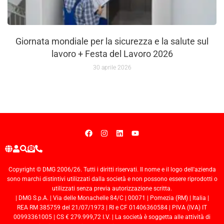
Giornata mondiale per la sicurezza e la salute sul
lavoro + Festa del Lavoro 2026
30 aprile 2026
Copyright © DMG 2006/26. Tutti i diritti riservati. Il nome e il logo dell'azienda
sono marchi distintivi utilizzati dalla società e non possono essere riprodotti o
utilizzati senza previa autorizzazione scritta.
| DMG S.p.A. | Via delle Monachelle 84/C | 00071 | Pomezia (RM) | Italia |
REA RM 385759 del 21/07/1973 | RI e CF 01406360584 | PIVA (IVA) IT
00993361005 | CS € 279.999,72 I.V. | La società è soggetta alle attività di