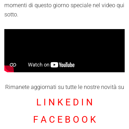
momenti di questo giorno speciale nel video qui
sotto.
Rimanete aggiornati su tutte le nostre novità su
L I N K E D I N
F A C E B O O K