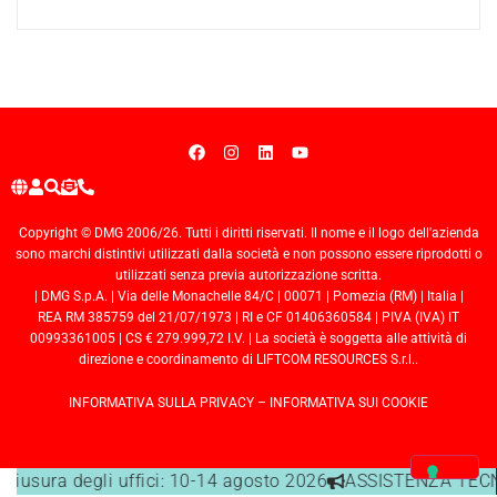
Copyright © DMG 2006/26. Tutti i diritti riservati. Il nome e il logo dell'azienda
sono marchi distintivi utilizzati dalla società e non possono essere riprodotti o
utilizzati senza previa autorizzazione scritta.
| DMG S.p.A. | Via delle Monachelle 84/C | 00071 | Pomezia (RM) | Italia |
REA RM 385759 del 21/07/1973 | RI e CF 01406360584 | PIVA (IVA) IT
00993361005 | CS € 279.999,72 I.V. | La società è soggetta alle attività di
direzione e coordinamento di LIFTCOM RESOURCES S.r.l..
INFORMATIVA SULLA PRIVACY
–
INFORMATIVA SUI COOKIE
chiusura degli uffici: 10-14 agosto 2026
ASSISTENZA TECNIC