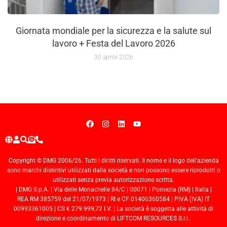
Giornata mondiale per la sicurezza e la salute sul
lavoro + Festa del Lavoro 2026
30 aprile 2026
Copyright © DMG 2006/26. Tutti i diritti riservati. Il nome e il logo dell'azienda
sono marchi distintivi utilizzati dalla società e non possono essere riprodotti o
utilizzati senza previa autorizzazione scritta.
| DMG S.p.A. | Via delle Monachelle 84/C | 00071 | Pomezia (RM) | Italia |
REA RM 385759 del 21/07/1973 | RI e CF 01406360584 | PIVA (IVA) IT
00993361005 | CS € 279.999,72 I.V. | La società è soggetta alle attività di
direzione e coordinamento di LIFTCOM RESOURCES S.r.l..