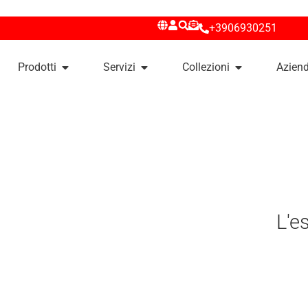
+3906930251
Prodotti
Servizi
Collezioni
Azien
L'e