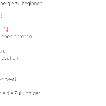
Energie zu beginnen!
!
EN
tionen anregen.
en.
novation.
ehrwert.
ie die Zukunft der