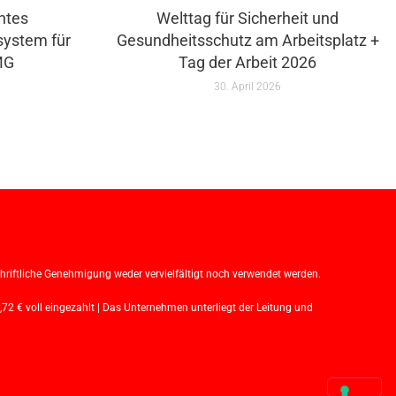
ntes
Welttag für Sicherheit und
system für
Gesundheitsschutz am Arbeitsplatz +
MG
Tag der Arbeit 2026
30. April 2026
iftliche Genehmigung weder vervielfältigt noch verwendet werden.
€ voll eingezahlt | Das Unternehmen unterliegt der Leitung und