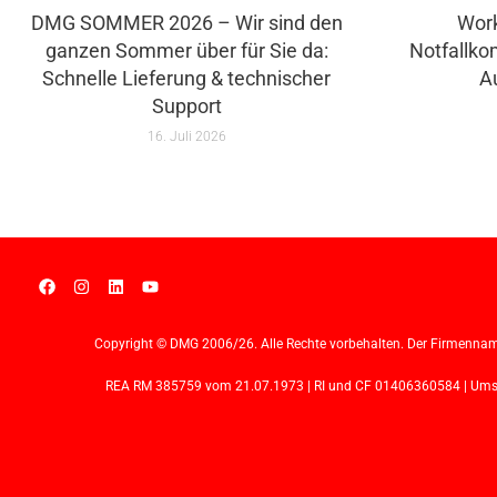
DMG SOMMER 2026 – Wir sind den
Wor
ganzen Sommer über für Sie da:
Notfallko
Schnelle Lieferung & technischer
A
Support
16. Juli 2026
Copyright © DMG 2006/26. Alle Rechte vorbehalten. Der Firmennam
REA RM 385759 vom 21.07.1973 | RI und CF 01406360584 | Umsatz