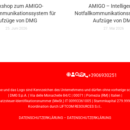
kshop zum AMIGO-
AMIGO – Intellige
mmunikationssystem für
Notfallkommunikations
ufzüge von DMG
Aufzüge von D
25. Juni 2026
27. Mai 2026
+3906930251
e und das Logo sind Kennzeichen des Unternehmens und dürfen ohne vorherige schr
| DMG S.p.A. | Via delle Monachelle 84/C | 00071 | Pomezia (RM) | Italien |
steuer-Identifikationsnummer (MwSt.) IT 00993361005 | Stammkapital 279.999,72 
Koordination durch LIFTCOM RESOURCES S.r.l..
DATENSCHUTZERKLÄRUNG
–
DATENSCHUTZERKLÄRUNG