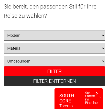
Sie bereit, den passenden Stil für Ihre
Reise zu wählen?
FILTER
FILTER ENTFERNEN
die
SOUTH
Sammlung
im
CORE
Einzelnen
Toronto